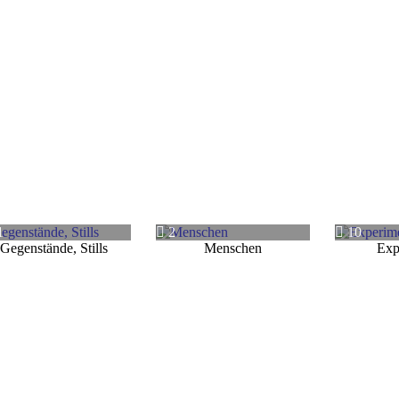
1
2
10
Gegenstände, Stills
Menschen
Exp