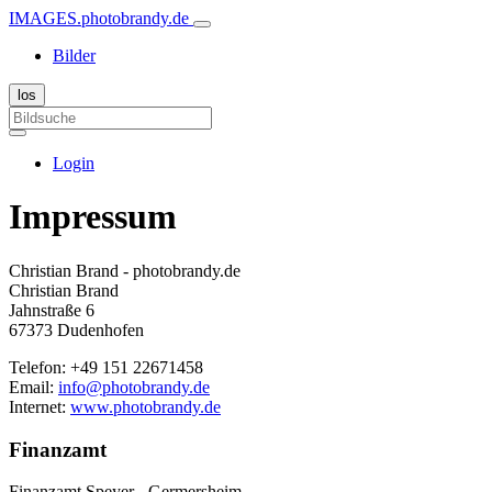
IMAGES.photobrandy.de
Bilder
Login
Impressum
Christian Brand - photobrandy.de
Christian Brand
Jahnstraße 6
67373 Dudenhofen
Telefon: +49 151 22671458
Email:
info@photobrandy.de
Internet:
www.photobrandy.de
Finanzamt
Finanzamt Speyer - Germersheim