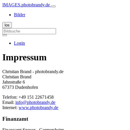
IMAGES.photobrandy.de
Bilder
Login
Impressum
Christian Brand - photobrandy.de
Christian Brand
Jahnstraße 6
67373 Dudenhofen
Telefon: +49 151 22671458
Email:
info@photobrandy.de
Internet:
www.photobrandy.de
Finanzamt
Finanzamt Speyer - Germersheim