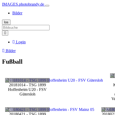
IMAGES.photobrandy.de
Bilder
Login
Bilder
Fußball
21
20181014 - TSG 1899
K
Hoffenheim U20 - FSV
Gütersloh
Ve
48
27
20180421 - TSG 1899
2018021